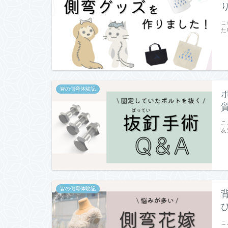
こ
た
皆の側弯体験記
こ
友
皆の側弯体験記
こ