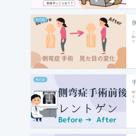
私の話
こ
前
で
私の話
側
す
な