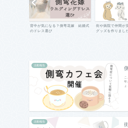
？側弯花嫁 結婚式
街や病院で仲間が見つかるかも？！
ボルトを抜く
グッズを作りました！
術 Q&A 質..
活動報告
こ
年
ょ
活動報告