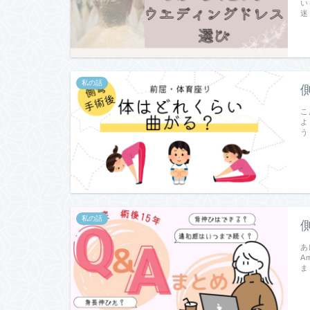
い
迷
私の話
こ
よ
う
私の話
あ
A
ま