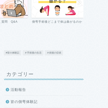
どこまで体は曲がるのか
手術前、後のレントゲン ビフォー
側弯症 
アフター
方法
#皆の体験記
＃手術後の生活
＃術後の症状
カテゴリー
活動報告
皆の側弯体験記