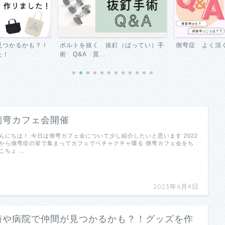
 抜釘（ばってい）手
側弯症 よく頂く質問 Q&A
側弯手術後
.
側弯カフェ会開催
んにちは！ 今日は側弯カフェ会について少し紹介したいと思います 2022
から側弯症の皆で集まってカフェでペチャクチャ喋る 側弯カフェ会をち
こちょ …
2023年6月4日
街や病院で仲間が見つかるかも？！グッズを作