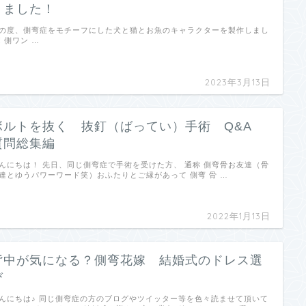
りました！
の度、側弯症をモチーフにした犬と猫とお魚のキャラクターを製作しまし
! 側ワン …
2023年3月13日
ボルトを抜く 抜釘（ばってい）手術 Q&A
質問総集編
んにちは！ 先日、同じ側弯症で手術を受けた方、 通称 側弯骨お友達（骨
達とゆうパワーワード笑）おふたりとご縁があって 側弯 骨 …
2022年1月13日
背中が気になる？側弯花嫁 結婚式のドレス選
び
んにちは♪ 同じ側弯症の方のブログやツイッター等を色々読ませて頂いて