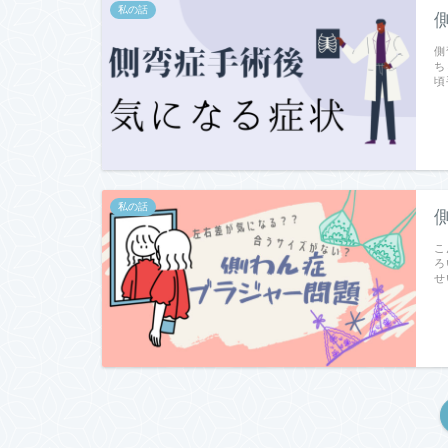
私の話
側
ち
頃
私の話
こ
ろ
せ