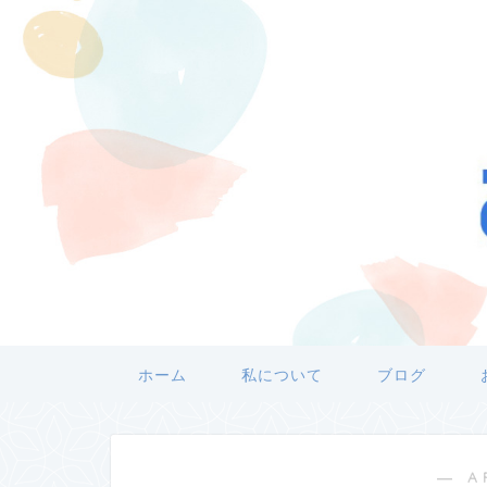
ホーム
私について
ブログ
― A