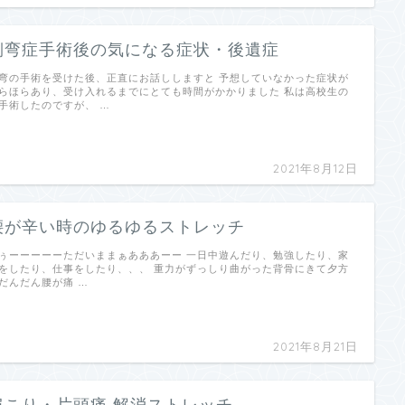
側弯症手術後の気になる症状・後遺症
弯の手術を受けた後、正直にお話ししますと 予想していなかった症状が
らほらあり、受け入れるまでにとても時間がかかりました 私は高校生の
手術したのですが、 …
2021年8月12日
腰が辛い時のゆるゆるストレッチ
ぅーーーーーただいままぁあああーー 一日中遊んだり、勉強したり、家
をしたり、仕事をしたり、、、 重力がずっしり曲がった背骨にきて夕方
だんだん腰が痛 …
2021年8月21日
肩こり・片頭痛 解消ストレッチ