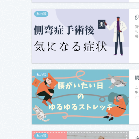
私の話
側
ち
頃
私の話
ふ
事
に
私の話