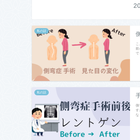
2
私の話
こ
前
で
私の話
側
す
な