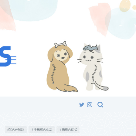
#皆の体験記
＃手術後の生活
＃術後の症状