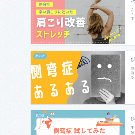
こ
て
す
私の話
側
側
ラ
私の話
手
院