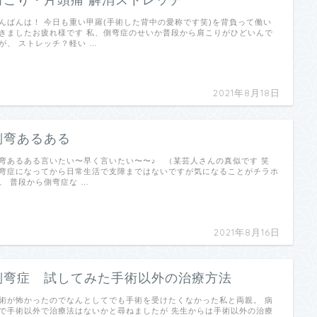
んばんは！ 今日も重い甲羅(手術した背中の愛称です笑)を背負って働い
きましたお疲れ様です 私、側弯症のせいか普段から肩こりがひどいんで
が、 ストレッチ？軽い …
2021年8月18日
側弯あるある
弯あるある言いたい〜早く言いたい〜〜♪ （某芸人さんの真似です 笑
弯症になってから日常生活で支障まではないですが気になることがチラホ
。 普段から側弯症な …
2021年8月16日
側弯症 試してみた手術以外の治療方法
術が怖かったのでなんとしてでも手術を受けたくなかった私と両親。 病
で手術以外で治療法はないかと尋ねましたが 先生からは手術以外の治療