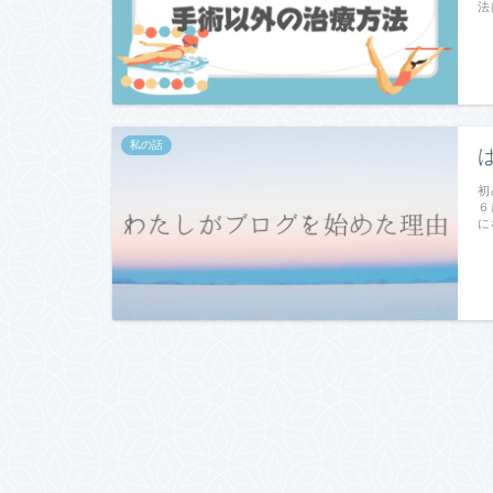
法
私の話
初
６
に